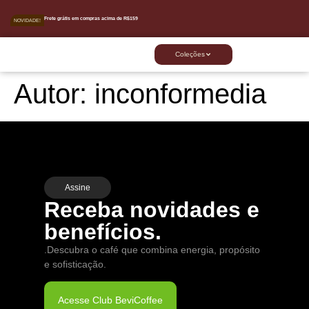
Frete grátis em compras acima de R$159
NOVIDADE!
Coleções
Autor:
inconformedia
Assine
Receba novidades e
benefícios.
.Descubra o café que combina energia, propósito
e sofisticação.
Acesse Club BeviCoffee