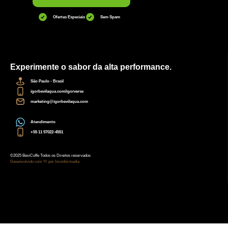
Ofertas Especiais
Sem Spam
Experimente o sabor da alta performance.
São Paulo - Brasil
igorbevilaqua.com/igorverse
marketing@igorbevilaqua.com
Atendimento
+55 11 97022-4551
©2025 BeviCoffe Todos os Direitos reservados
Desenvolvido com 💛 por Inconformedia