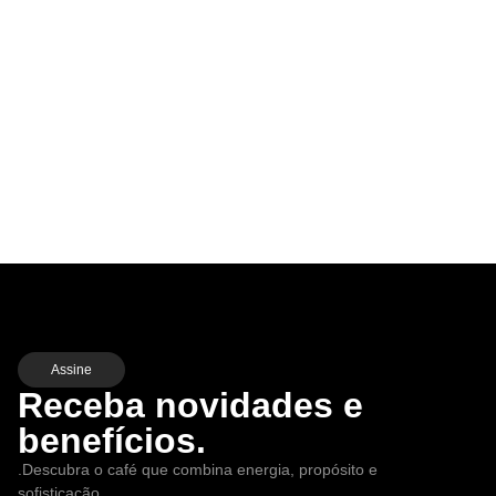
Assine
Receba novidades e
benefícios.
.Descubra o café que combina energia, propósito e
sofisticação.