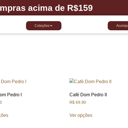
compras acima de R$159
Coleções
Acompa
om Pedro I
Café Dom Pedro II
0
R$
69,90
ções
Ver opções