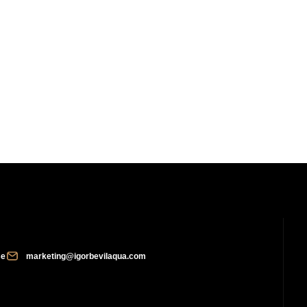
se
marketing@igorbevilaqua.com