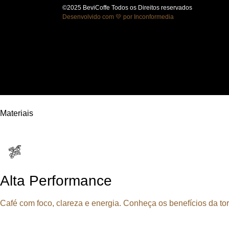
©2025 BeviCoffe Todos os Direitos reservados
Desenvolvido com 💛 por Inconformedia
Materiais
Alta Performance
Café com foco, clareza e energia. Conheça os benefícios da torr